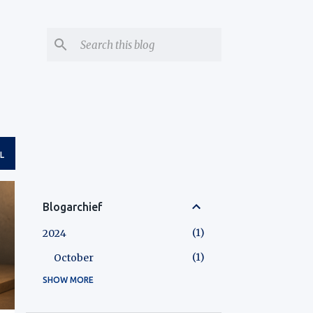
L
Blogarchief
1
2024
1
October
SHOW MORE
2
2025
1
February