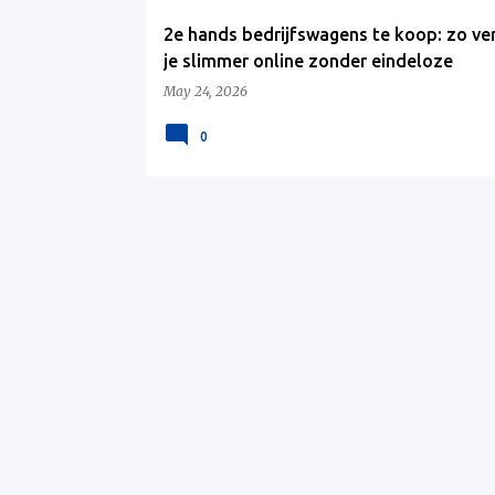
2e hands bedrijfswagens te koop: zo v
je slimmer online zonder eindeloze
telefoontjes
May 24, 2026
0